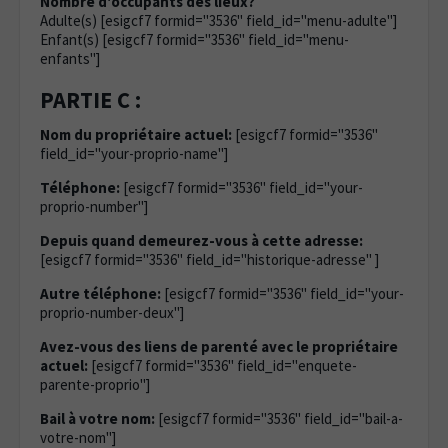
Nombre d'occupants des lieux?
Adulte(s) [esigcf7 formid="3536" field_id="menu-adulte"]
Enfant(s) [esigcf7 formid="3536" field_id="menu-
enfants"]
PARTIE C :
Nom du propriétaire actuel:
[esigcf7 formid="3536"
field_id="your-proprio-name"]
Téléphone:
[esigcf7 formid="3536" field_id="your-
proprio-number"]
Depuis quand demeurez-vous à cette adresse:
[esigcf7 formid="3536" field_id="historique-adresse" ]
Autre téléphone:
[esigcf7 formid="3536" field_id="your-
proprio-number-deux"]
Avez-vous des liens de parenté avec le propriétaire
actuel:
[esigcf7 formid="3536" field_id="enquete-
parente-proprio"]
Bail à votre nom:
[esigcf7 formid="3536" field_id="bail-a-
votre-nom"]