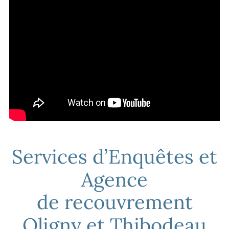
Services d’Enquêtes et
Agence
de recouvrement
Oligny et Thibodeau