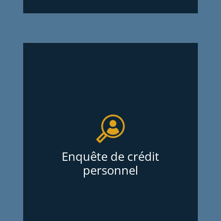
Enquête de crédit personnel
Services d’Enquêtes Oligny et Thibodeau
Inc. offrent des enquêtes de crédit pour
mieux connaître les propriétaires
d’entreprises jeunes ou en démarrage
avant de leur accorder un bail
Enquête de crédit
commercial, une marge de crédit ou un
personnel
prêt personnel. Ils fournissent des
enquêtes de crédit complètes et fiables,
sans frais d’adhésion annuel ou autres,
pour sécuriser vos affaires.