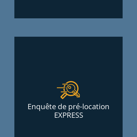
Enquête de pré-location
EXPRESS
Services d’Enquêtes Oligny et Thibodeau
Inc. met a votre disposition une ENQUETE
DE PRÉ-LOCATION « EXPRESS » qui offre
une banque d’information extrêmement
Enquête de pré-location
pratique et indispensable dans le but
EXPRESS
d’aider les propriétaires d’immeubles à
décider d’accepter ou de refuser un
locataire potentiel dans un délai de