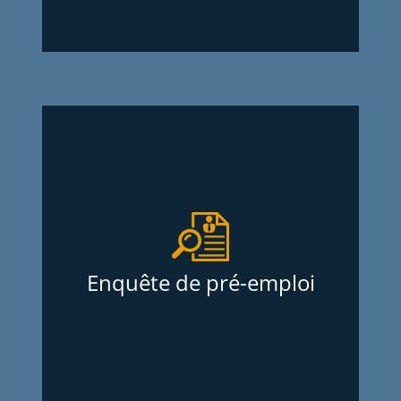
Enquête de pré-emploi
Nous effectuons des enquêtes de pré-
emploi extrêmement complètes, incluant
la vérification du dossier criminel en
profondeur de vos candidats depuis près
Enquête de pré-emploi
de 30 ans pour plusieurs milliers de
clients satisfaits. Sans frais d’adhésion et
au meilleur prix sur le marché.