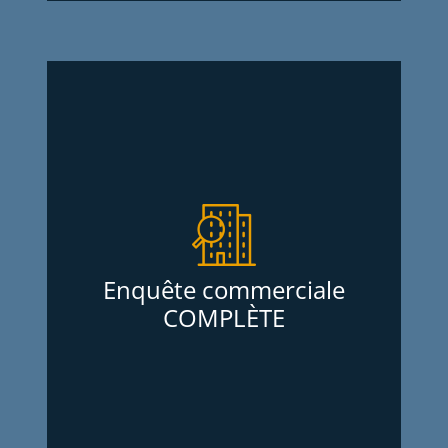
Enquête commerciale
COMPLÈTE
Services d’Enquêtes Oligny et Thibodeau
Inc. offrent des enquêtes commerciales
complètes pour mieux connaître une
entreprise avant de faire affaire avec elle.
Enquête commerciale
Que ce soit pour louer un local, offrir une
COMPLÈTE
marge de crédit ou d’achat, ils
fournissent des informations financières
et comportementales détaillées, le tout
sans frais d’adhésion annuel.