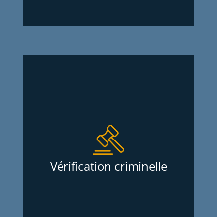
Vérification criminelle
Services d’Enquêtes Oligny & Thibodeau
inc. exécutent une vérification criminelle
qui vous informe de la présence ou de
l’absence d’antécédent judiciaire criminel
d’un individu au meilleur prix sur le
Vérification criminelle
marché. Le rapport est acheminé la
journée même du lundi au vendredi si
vous nous faites parvenir votre demande
avant 11:00 h le matin.