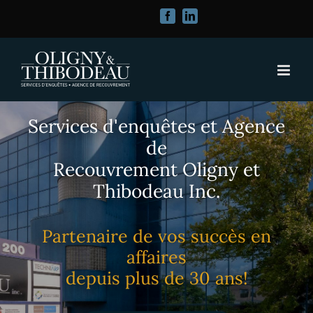
Passer
Facebook
LinkedIn
au
contenu
Services d'enquêtes et Agence
de
Recouvrement Oligny et
Thibodeau Inc.
Partenaire de vos succès en
affaires
depuis plus de 30 ans!