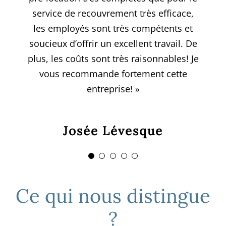
rapport est très complet et me permet
service de recouvrement très efficace,
mois!!! »
Quang-Tho Pham
Patrick Léonard
les employés sont très compétents et
de prendre une excellente décision
concernant ma location, ils sont rapides
soucieux d’offrir un excellent travail. De
Nadia Mondini, adjointe
plus, les coûts sont très raisonnables! Je
et si j’ai des questionnements ils sont là
vous recommande fortement cette
pour y répondre. »
administrative
entreprise! »
STA Architectes
Jonathan Balaguer
Josée Lévesque
Ce qui nous distingue
?