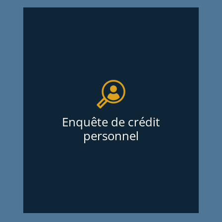
Enquête de crédit personnel
Services d’Enquêtes Oligny et Thibodeau
Inc. offrent des enquêtes de crédit pour
mieux connaître les propriétaires
d’entreprises jeunes ou en démarrage
avant de leur accorder un bail
Enquête de crédit
commercial, une marge de crédit ou un
personnel
prêt personnel. Ils fournissent des
enquêtes de crédit complètes et fiables,
sans frais d’adhésion annuel ou autres,
pour sécuriser vos affaires.