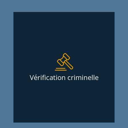
Vérification criminelle
Services d’Enquêtes Oligny & Thibodeau
inc. exécutent une vérification criminelle
qui vous informe de la présence ou de
l’absence d’antécédent judiciaire criminel
d’un individu au meilleur prix sur le
Vérification criminelle
marché. Le rapport est acheminé la
journée même du lundi au vendredi si
vous nous faites parvenir votre demande
avant 11:00 h le matin.