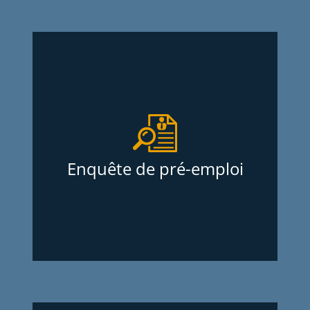
Enquête de pré-emploi
Nous effectuons des enquêtes de pré-
emploi extrêmement complètes, incluant
la vérification du dossier criminel en
profondeur de vos candidats depuis près
Enquête de pré-emploi
de 30 ans pour plusieurs milliers de
clients satisfaits. Sans frais d’adhésion et
au meilleur prix sur le marché.