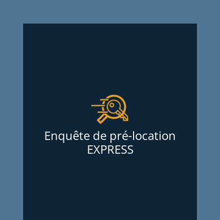
Enquête de pré-location
EXPRESS
Services d’Enquêtes Oligny et Thibodeau
Inc. met a votre disposition une ENQUETE
DE PRÉ-LOCATION « EXPRESS » qui offre
une banque d’information extrêmement
Enquête de pré-location
pratique et indispensable dans le but
EXPRESS
d’aider les propriétaires d’immeubles à
décider d’accepter ou de refuser un
locataire potentiel dans un délai de
temps très rapide et a très peu de frais.