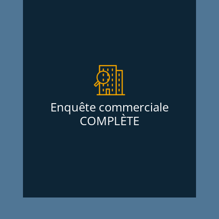
Enquête commerciale
COMPLÈTE
Services d’Enquêtes Oligny et Thibodeau
Inc. offrent des enquêtes commerciales
complètes pour mieux connaître une
entreprise avant de faire affaire avec elle.
Enquête commerciale
Que ce soit pour louer un local, offrir une
COMPLÈTE
marge de crédit ou d’achat, ils
fournissent des informations financières
et comportementales détaillées, le tout
sans frais d’adhésion annuel.