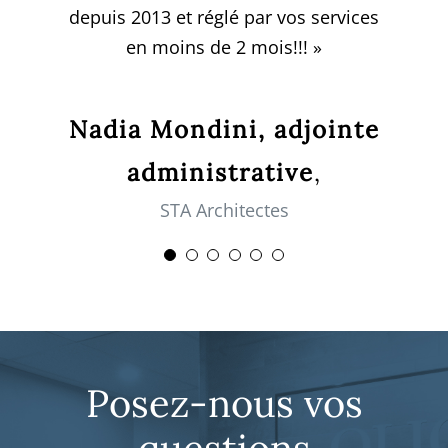
Sebastien De-Angelis
Sylvain Savard
Richard Labbé
est très efficace, les employés sont très
depuis 2013 et réglé par vos services
compétents et soucieux d’offrir un
en moins de 2 mois!!! »
Jessie Martel
excellent travail. De plus, les coûts sont
très raisonnables! Je vous recommande
Nadia Mondini, adjointe
fortement cette entreprise! »
administrative
,
STA Architectes
Josee Levesque
Posez-nous vos
questions