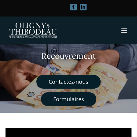
Passer
Facebook
LinkedIn
au
contenu
Recouvrement
Contactez-nous
Formulaires